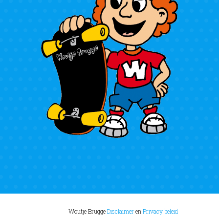
Woutje Brugge
Disclaimer
en
Privacy beleid