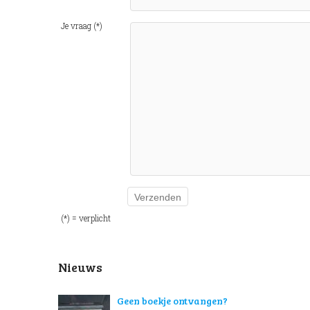
Je vraag (*)
(*) = verplicht
Nieuws
Geen boekje ontvangen?