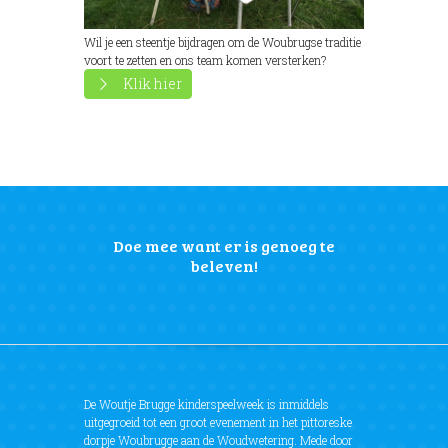
Wil je een steentje bijdragen om de Woubrugse traditie
voort te zetten en ons team komen versterken?
Klik hier
Doe mee want er is genoeg te
beleven!
De Woutje Brugge kinderspeelweek is inmiddels
uitgegroeid tot een groot evenement in het pittoreske
dorpje Woubrugge aan de Woudwetering. Mede door