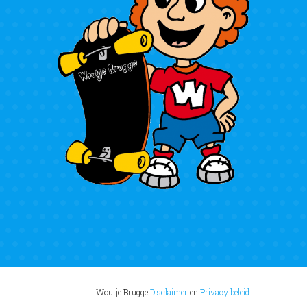
Woutje Brugge
Disclaimer
en
Privacy beleid