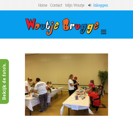
Home
Contact
Mijn Woutje
Inloggen
Bekijk de foto's.