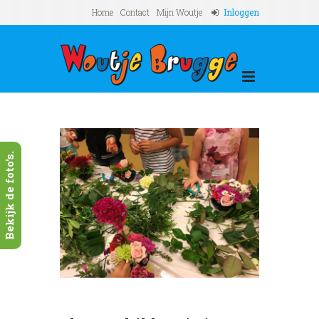
Home
Contact
Mijn Woutje
Inloggen
Bekijk de foto's.