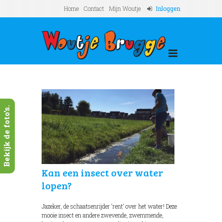
Home
Contact
Mijn Woutje
Inloggen
Bekijk de foto's.
Kan een insect over water
lopen?
Jazeker, de schaatsenrijder ‘rent’ over het water! Deze
mooie insect en andere zwevende, zwemmende,