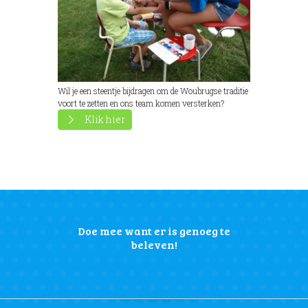
Wil je een steentje bijdragen om de Woubrugse traditie
voort te zetten en ons team komen versterken?
Klik hier
Doe mee want er is genoeg te
beleven!