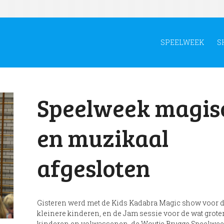
SPEELWEEK
S
Speelweek magis
en muzikaal
afgesloten
Gisteren werd met de Kids Kadabra Magic show voor 
kleinere kinderen, en de Jam sessie voor de wat grote
kinderen en volwassenen, de Woutje Brugge Speelwee