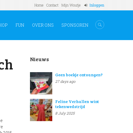
Home
Contact
Mijn Woutje
Inloggen
HOP
FUN
OVER ONS
SPONSOREN
ch
Nieuws
Geen boekje ontvangen?
27 days ago
Feline Verhallen wint
tekenwedstrijd
8 July 2025
de
re
k 2015