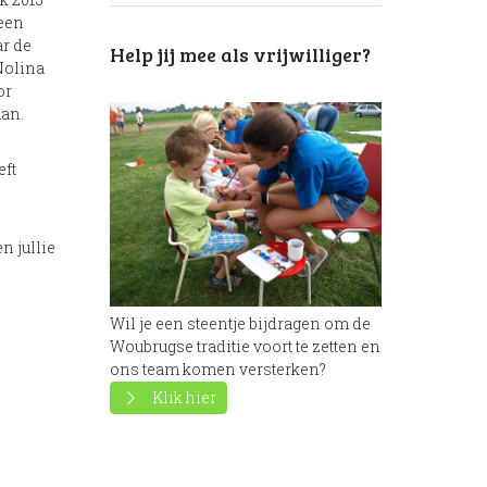
 een
ar de
Help jij mee als vrijwilliger?
Nolina
or
aan.
eft
n jullie
Wil je een steentje bijdragen om de
Woubrugse traditie voort te zetten en
ons team komen versterken?
Klik hier