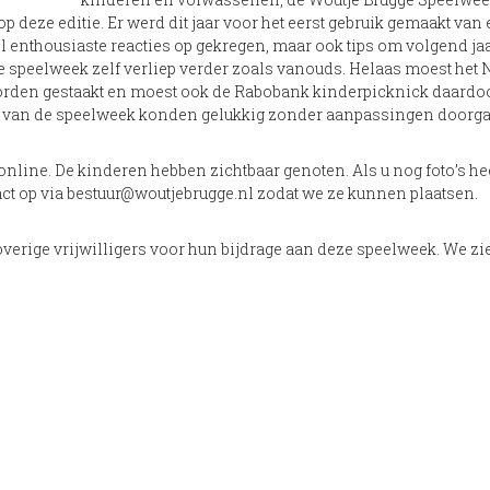
op deze editie. Er werd dit jaar voor het eerst gebruik gemaakt van
 enthousiaste reacties op gekregen, maar ook tips om volgend ja
e speelweek zelf verliep verder zoals vanouds. Helaas moest het 
orden gestaakt en moest ook de Rabobank kinderpicknick daardo
en van de speelweek konden gelukkig zonder aanpassingen doorg
line. De kinderen hebben zichtbaar genoten. Als u nog foto’s he
ct op via bestuur@woutjebrugge.nl zodat we ze kunnen plaatsen.
verige vrijwilligers voor hun bijdrage aan deze speelweek. We zie