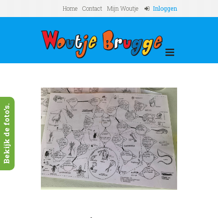
Home
Contact
Mijn Woutje
Inloggen
Bekijk de foto's.