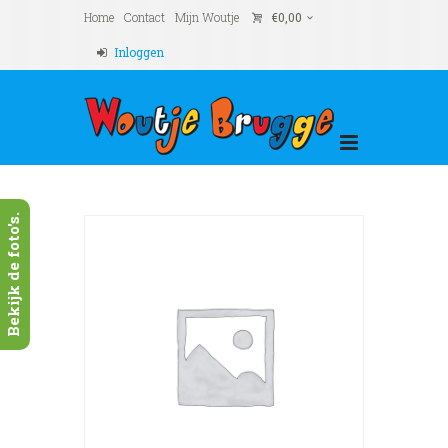
Home
Contact
Mijn Woutje
€
0,00
Inloggen
Bekijk de foto's.