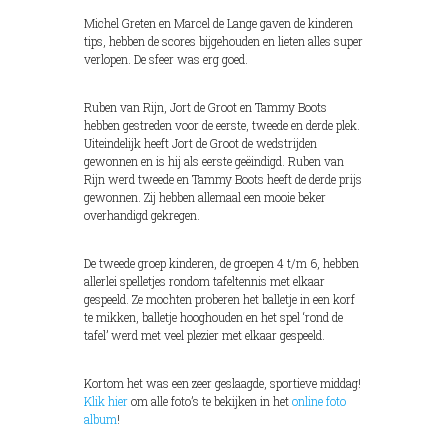
Michel Greten en Marcel de Lange gaven de kinderen
tips, hebben de scores bijgehouden en lieten alles super
verlopen. De sfeer was erg goed.
Ruben van Rijn, Jort de Groot en Tammy Boots
hebben gestreden voor de eerste, tweede en derde plek.
Uiteindelijk heeft Jort de Groot de wedstrijden
gewonnen en is hij als eerste geëindigd. Ruben van
Rijn werd tweede en Tammy Boots heeft de derde prijs
gewonnen. Zij hebben allemaal een mooie beker
overhandigd gekregen.
De tweede groep kinderen, de groepen 4 t/m 6, hebben
allerlei spelletjes rondom tafeltennis met elkaar
gespeeld. Ze mochten proberen het balletje in een korf
te mikken, balletje hooghouden en het spel ‘rond de
tafel’ werd met veel plezier met elkaar gespeeld.
Kortom het was een zeer geslaagde, sportieve middag!
Klik hier
om alle foto’s te bekijken in het
online foto
album
!