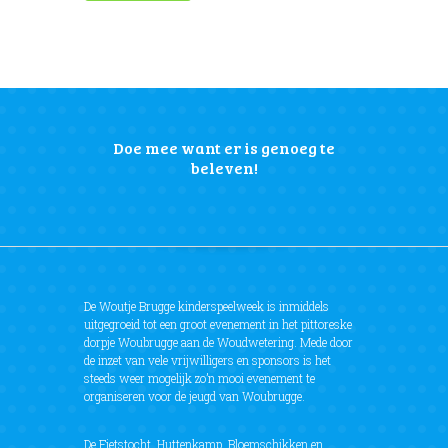
Doe mee want er is genoeg te
beleven!
De Woutje Brugge kinderspeelweek is inmiddels
uitgegroeid tot een groot evenement in het pittoreske
dorpje Woubrugge aan de Woudwetering. Mede door
de inzet van vele vrijwilligers en sponsors is het
steeds weer mogelijk zo’n mooi evenement te
organiseren voor de jeugd van Woubrugge.
De Fietstocht, Huttenkamp, Bloemschikken en