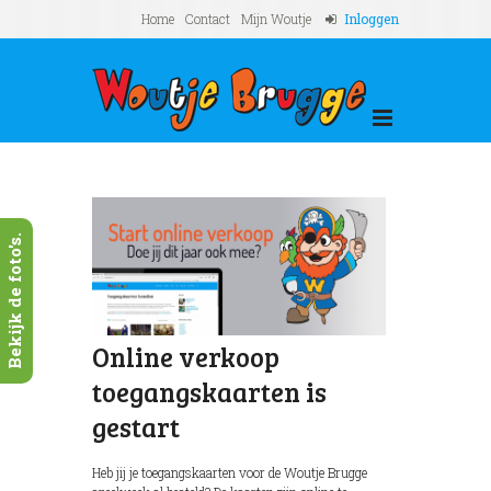
Home
Contact
Mijn Woutje
Inloggen
Bekijk de foto's.
Online verkoop
toegangskaarten is
gestart
Heb jij je toegangskaarten voor de Woutje Brugge