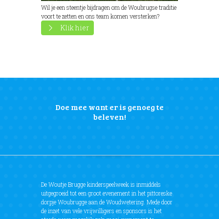
Wil je een steentje bijdragen om de Woubrugse traditie
voort te zetten en ons team komen versterken?
Klik hier
Doe mee want er is genoeg te
beleven!
De Woutje Brugge kinderspeelweek is inmiddels
uitgegroeid tot een groot evenement in het pittoreske
dorpje Woubrugge aan de Woudwetering. Mede door
de inzet van vele vrijwilligers en sponsors is het