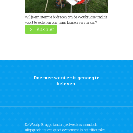
Wil je een steentje bijdragen om de Woubrugse traditie
voort te zetten en ons team komen versterken?
Klik hier
Doe mee want er is genoeg te
beleven!
De Woutje Brugge kinderspeelweek is inmiddels
uitgegroeid tot een groot evenement in het pittoreske