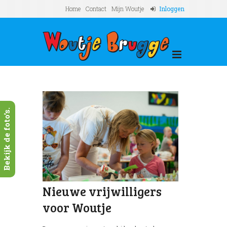
Home
Contact
Mijn Woutje
Inloggen
Bekijk de foto's.
Nieuwe vrijwilligers
voor Woutje