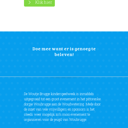
Klik hier
Doe mee want er is genoeg te
beleven!
De Woutje Brugge kinderspeelweek is inmiddels
uitgegroeid tot een groot evenement in het pittoreske
dorpje Woubrugge aan de Woudwetering. Mede door
de inzet van vele vrijwilligers en sponsors is het
steeds weer mogelijk zo’n mooi evenement te
organiseren voor de jeugd van Woubrugge.