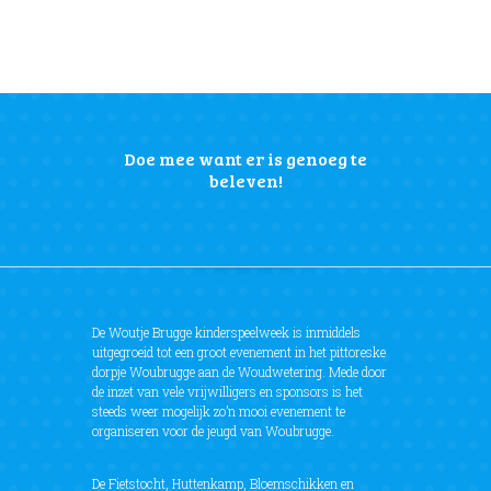
Doe mee want er is genoeg te
beleven!
De Woutje Brugge kinderspeelweek is inmiddels
uitgegroeid tot een groot evenement in het pittoreske
dorpje Woubrugge aan de Woudwetering. Mede door
de inzet van vele vrijwilligers en sponsors is het
steeds weer mogelijk zo’n mooi evenement te
organiseren voor de jeugd van Woubrugge.
De Fietstocht, Huttenkamp, Bloemschikken en