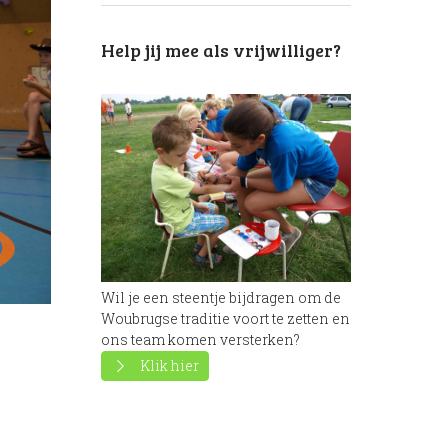
Next item
Woutje Brugge theater
Help jij mee als vrijwilliger?
2017...
Wil je een steentje bijdragen om de
Woubrugse traditie voort te zetten en
ons team komen versterken?
Klik hier