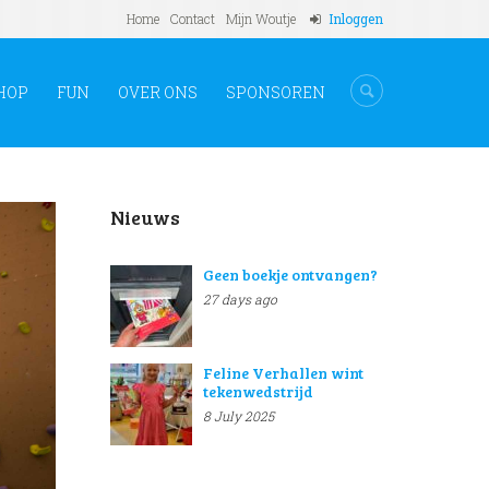
Home
Contact
Mijn Woutje
Inloggen
HOP
FUN
OVER ONS
SPONSOREN
Nieuws
Geen boekje ontvangen?
27 days ago
Feline Verhallen wint
tekenwedstrijd
8 July 2025