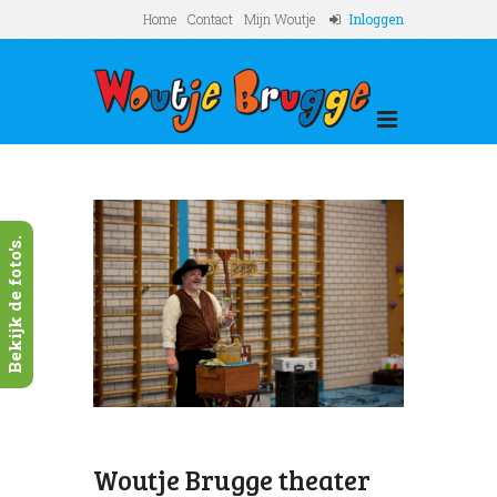
Home
Contact
Mijn Woutje
Inloggen
Bekijk de foto's.
Next
r
Woutj
2017..
Woutje Brugge theater