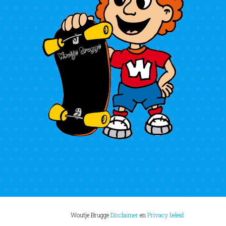
Woutje Brugge
Disclaimer
en
Privacy beleid