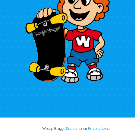
Woutje Brugge
Disclaimer
en
Privacy beleid