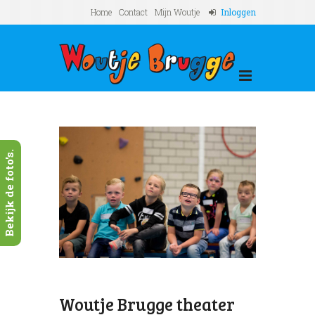
Home
Contact
Mijn Woutje
Inloggen
Bekijk de foto's.
Next
r
Woutj
2017..
Woutje Brugge theater