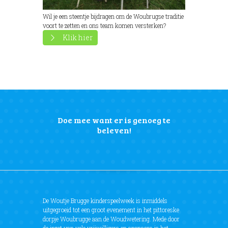
Wil je een steentje bijdragen om de Woubrugse traditie
voort te zetten en ons team komen versterken?
Klik hier
Doe mee want er is genoeg te
beleven!
De Woutje Brugge kinderspeelweek is inmiddels
uitgegroeid tot een groot evenement in het pittoreske
dorpje Woubrugge aan de Woudwetering. Mede door