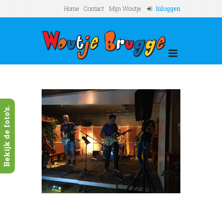
Home
Contact
Mijn Woutje
Inloggen
Bekijk de foto's.