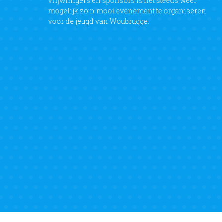
vrijwilligers en sponsors is het steeds weer
mogelijk zo’n mooi evenement te organiseren
voor de jeugd van Woubrugge.