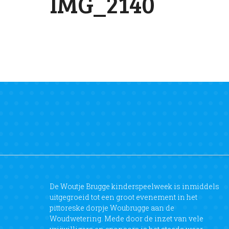
IMG_2140
De Woutje Brugge kinderspeelweek is inmiddels
uitgegroeid tot een groot evenement in het
pittoreske dorpje Woubrugge aan de
Woudwetering. Mede door de inzet van vele