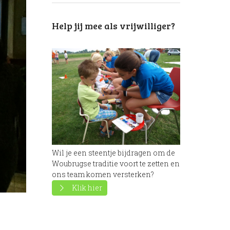
Next item
Help jij mee als vrijwilliger?
IMG_2141
Wil je een steentje bijdragen om de
Woubrugse traditie voort te zetten en
ons team komen versterken?
Klik hier