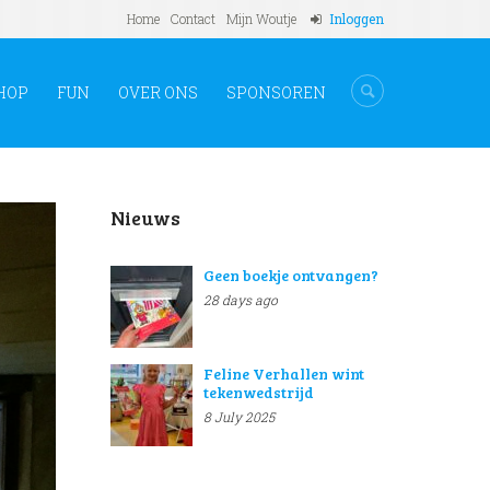
Home
Contact
Mijn Woutje
Inloggen
HOP
FUN
OVER ONS
SPONSOREN
Nieuws
Geen boekje ontvangen?
28 days ago
Feline Verhallen wint
tekenwedstrijd
8 July 2025