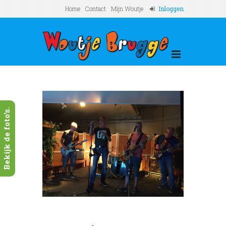
Home
Contact
Mijn Woutje
Inloggen
Bekijk de foto's.