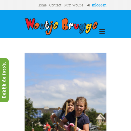
Home
Contact
Mijn Woutje
Inloggen
Bekijk de foto's.
Next
bouw-
Woutj
1 (7)