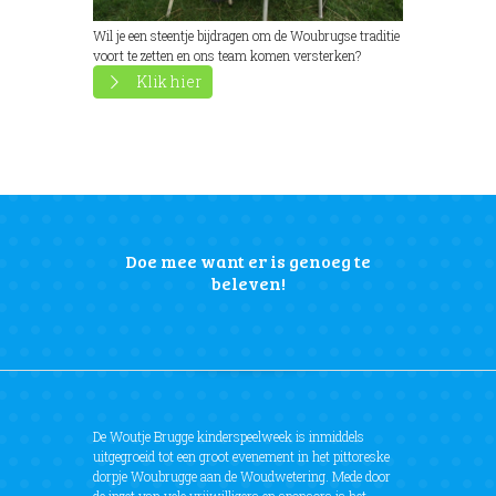
Wil je een steentje bijdragen om de Woubrugse traditie
voort te zetten en ons team komen versterken?
Klik hier
Doe mee want er is genoeg te
beleven!
De Woutje Brugge kinderspeelweek is inmiddels
uitgegroeid tot een groot evenement in het pittoreske
dorpje Woubrugge aan de Woudwetering. Mede door