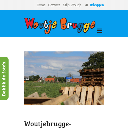
Home
Contact
Mijn Woutje
Inloggen
Bekijk de foto's.
Nex
bouw-
Wout
Woutjebrugge-