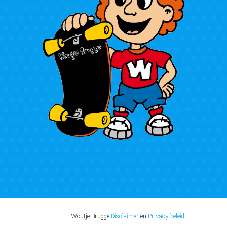
Woutje Brugge
Disclaimer
en
Privacy beleid