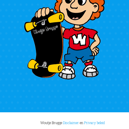
Woutje Brugge
Disclaimer
en
Privacy beleid