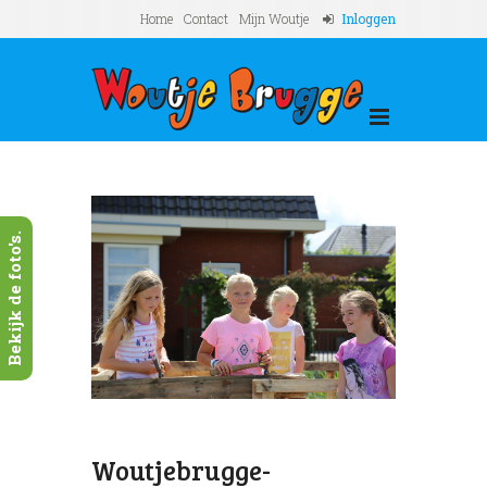
Home
Contact
Mijn Woutje
Inloggen
Bekijk de foto's.
Next
bouw-
Woutj
0 (33)
Woutjebrugge-