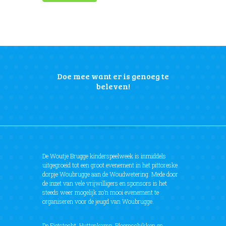
Doe mee want er is genoeg te
beleven!
De Woutje Brugge kinderspeelweek is inmiddels
uitgegroeid tot een groot evenement in het pittoreske
dorpje Woubrugge aan de Woudwetering. Mede door
de inzet van vele vrijwilligers en sponsors is het
steeds weer mogelijk zo’n mooi evenement te
organiseren voor de jeugd van Woubrugge.
De Fietstocht, Huttenkamp, Bloemschikken en