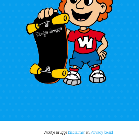
Woutje Brugge
Disclaimer
en
Privacy beleid