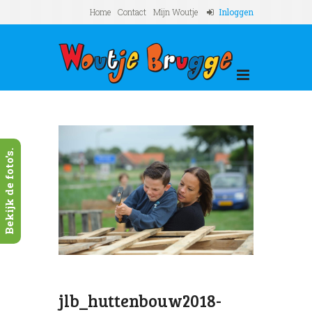
Home
Contact
Mijn Woutje
Inloggen
Bekijk de foto's.
Nex
jlb
jlb_huttenbouw2018-