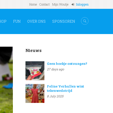
Home
Contact
Mijn Woutje
Inloggen
HOP
FUN
OVER ONS
SPONSOREN
Nieuws
Geen boekje ontvangen?
27 days ago
Feline Verhallen wint
tekenwedstrijd
8 July 2025