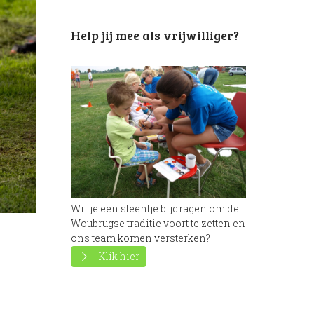
Next item
Vissen-2017 (13)
Help jij mee als vrijwilliger?
Wil je een steentje bijdragen om de
Woubrugse traditie voort te zetten en
ons team komen versterken?
Klik hier