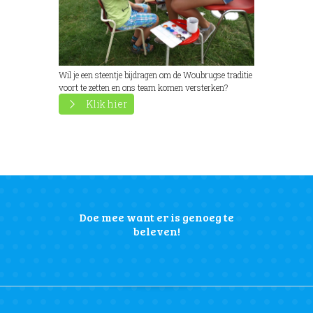
Wil je een steentje bijdragen om de Woubrugse traditie
voort te zetten en ons team komen versterken?
Klik hier
Doe mee want er is genoeg te
beleven!