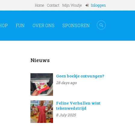
Home
Contact
Mijn Woutje
Inloggen
HOP
FUN
OVER ONS
SPONSOREN
Nieuws
Geen boekje ontvangen?
28 days ago
Feline Verhallen wint
tekenwedstrijd
8 July 2025