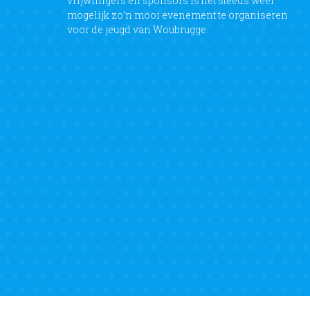
vrijwilligers en sponsors is het steeds weer
mogelijk zo’n mooi evenement te organiseren
voor de jeugd van Woubrugge.