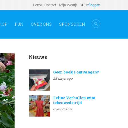
Home
Contact
Mijn Woutje
Inloggen
HOP
FUN
OVER ONS
SPONSOREN
Nieuws
Geen boekje ontvangen?
28 days ago
Feline Verhallen wint
tekenwedstrijd
8 July 2025