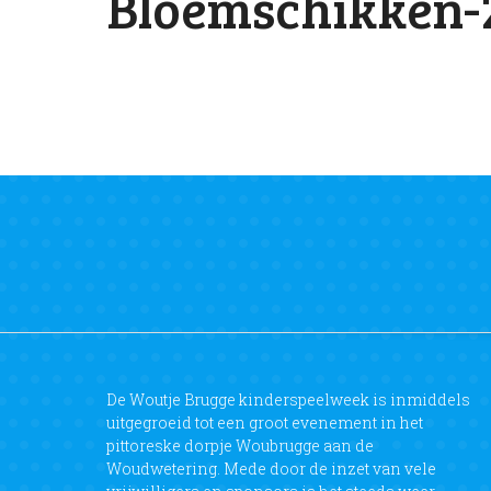
Bloemschikken-2
De Woutje Brugge kinderspeelweek is inmiddels
uitgegroeid tot een groot evenement in het
pittoreske dorpje Woubrugge aan de
Woudwetering. Mede door de inzet van vele