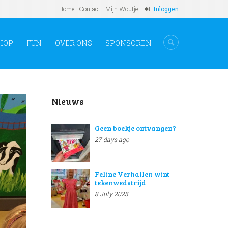
Home
Contact
Mijn Woutje
Inloggen
HOP
FUN
OVER ONS
SPONSOREN
Nieuws
Geen boekje ontvangen?
27 days ago
Feline Verhallen wint
tekenwedstrijd
8 July 2025