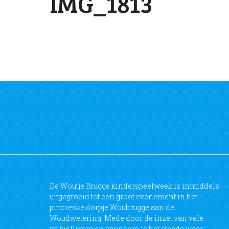
IMG_1813
De Woutje Brugge kinderspeelweek is inmiddels
uitgegroeid tot een groot evenement in het
pittoreske dorpje Woubrugge aan de
Woudwetering. Mede door de inzet van vele
vrijwilligers en sponsors is het steeds weer