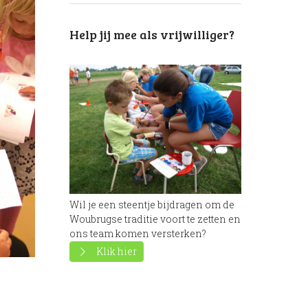
Next item
Help jij mee als vrijwilliger?
IMG_1814
Wil je een steentje bijdragen om de
Woubrugse traditie voort te zetten en
ons team komen versterken?
Klik hier