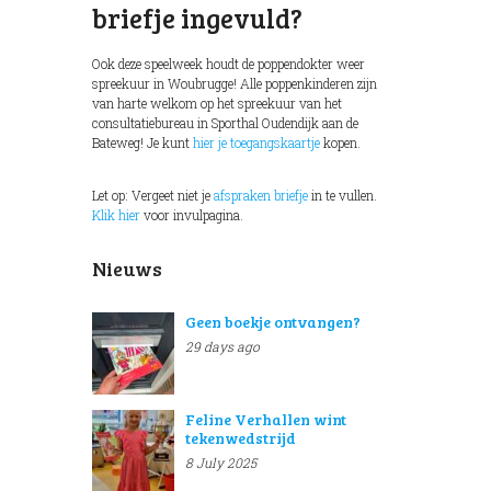
briefje ingevuld?
Ook deze speelweek houdt de poppendokter weer
spreekuur in Woubrugge! Alle poppenkinderen zijn
van harte welkom op het spreekuur van het
consultatiebureau in Sporthal Oudendijk aan de
Bateweg! Je kunt
hier je toegangskaartje
kopen.
Let op: Vergeet niet je
afspraken briefje
in te vullen.
Klik hier
voor invulpagina.
Nieuws
Geen boekje ontvangen?
29 days ago
Feline Verhallen wint
tekenwedstrijd
8 July 2025