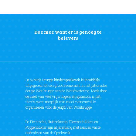
Doe mee want er is genoeg te
beleven!
De Woutje Brugge kinderspeelweek is inmiddels
uitgegroeid tot een groot evenement in het pittoreske
dorpje Woubrugge aan de Woudwetering. Mede door
de inzet van vele vrijwilligers en sponsors is het
steeds weer mogelijk zo’n mooi evenement te
organiseren voor de jeugd van Woubrugge.
De Fietstocht, Huttenkamp, Bloemschikken en
Poppendokter zijn al jarenlang met succes vaste
onderdelen van de Speelweek.