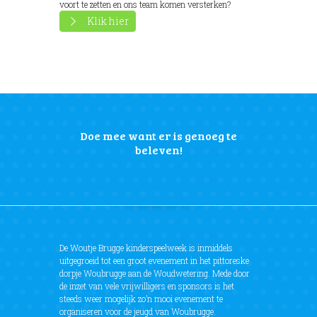
voort te zetten en ons team komen versterken?
Klik hier
Doe mee want er is genoeg te
beleven!
De Woutje Brugge kinderspeelweek is inmiddels
uitgegroeid tot een groot evenement in het pittoreske
dorpje Woubrugge aan de Woudwetering. Mede door
de inzet van vele vrijwilligers en sponsors is het
steeds weer mogelijk zo’n mooi evenement te
organiseren voor de jeugd van Woubrugge.