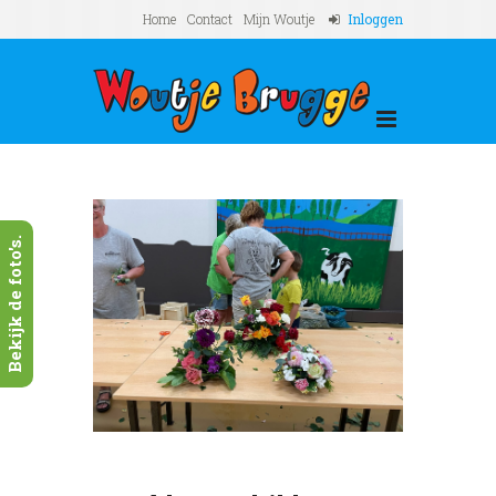
Home
Contact
Mijn Woutje
Inloggen
Bekijk de foto's.