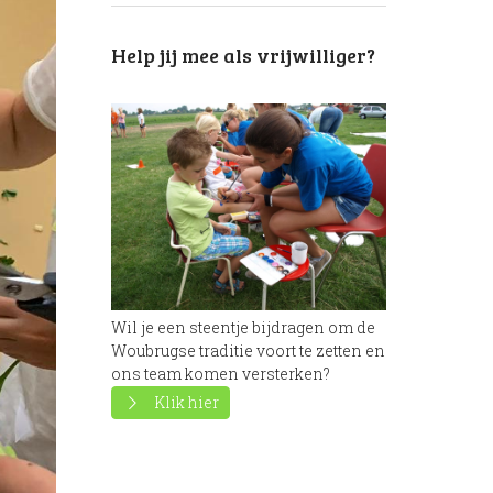
Help jij mee als vrijwilliger?
Next item
Wil je een steentje bijdragen om de
Bloemschikken-2019- (24)
Woubrugse traditie voort te zetten en
ons team komen versterken?
Klik hier