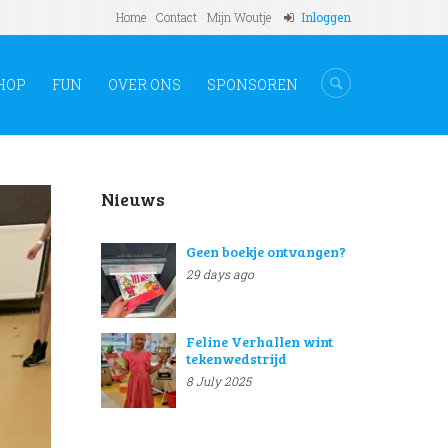
Home
Contact
Mijn Woutje
Inloggen
HOP
FUN
OVER ONS
SPONSOREN
Nieuws
Geen boekje ontvangen?
29 days ago
Feline Verhallen wint
tekenwedstrijd
8 July 2025