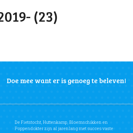
019- (23)
Doe mee want er is genoeg te beleven!
De Fietstocht, Huttenkamp, Bloemschikken en
Poppendokter zijn al jarenlang met succes vaste