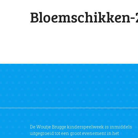
Bloemschikken-2
De Woutje Brugge kinderspeelweek is inmiddels
uitgegroeid tot een groot evenement in het